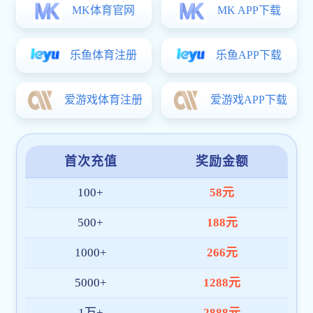
2026-08-07
葡超比赛数据名单
当欧洲五大联赛的喧嚣逐渐沉淀，葡萄牙超级联赛
（Primeira Liga）却以...
2026-08-07