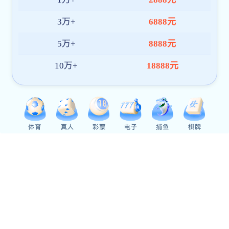
纽卡斯尔联对话利物浦，射门前最后一次触
当圣詹姆斯公园的聚光灯在夜色中亮起，一场英超
联赛的硬核对决便注...
2026-08-07