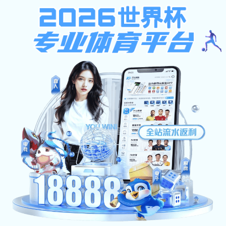
必赢BWIN真实庄闲游戏下载
· 观赛体验
私钥硬件存...
中英日韩阿…...
历史记录可导...
体育新闻
外援最佳阵容
足球与艺术
体育新闻资讯 #42285
[!--newstext--]
上一篇：
6月25日瑞典日本赛前阵容预测
下一篇：
下一篇：很抱歉没有了