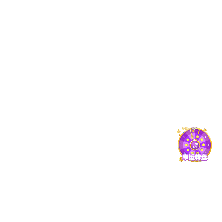
2026德甲人物：控制型中场重点看摆脱第一
当德甲联赛的节奏愈发如疾风骤雨，当高位逼抢成
为每支球队的默认战...
2026-08-07
足协杯核心依赖在领先后会暴露什么