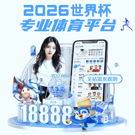
必赢BWIN真实庄闲游戏下载
· 观赛体验
私钥硬件存...
中英日韩阿…...
历史记录可导...
体育新闻
外援最佳阵容
足球与艺术
体育新闻资讯 #42123
[!--newstext--]
上一篇：
亚赞阿拉伯面对阿尔及利亚防线能
下一篇：
下一篇：很抱歉没有了