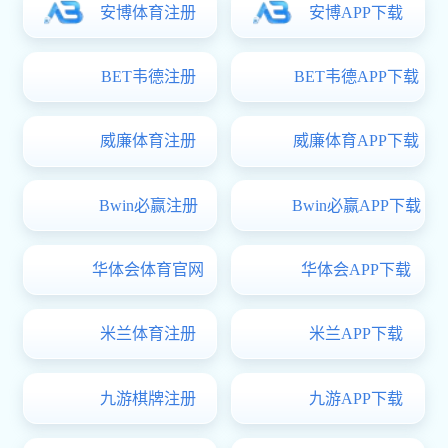
延伸阅读
内线拉出禁区以后，突分体系为谁创造了机
当现代足球的战术版图被高位逼抢与快速攻防转换
切割得支离破碎时...