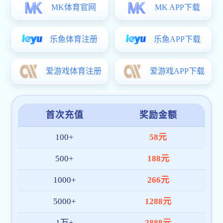
2026-07-26
世界杯库利巴利对阵法国面对反击时的退
世界杯的赛场上，瞬间的攻防转换往往决定了比赛
的走向。当塞内加尔...
2026-07-26