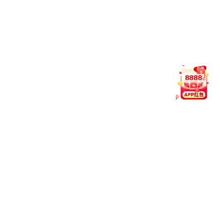
常见问题
条目 11
6月22日奥地利阿根廷赛前首发解读
在足球世界的宏大叙事中，有些对决注定不会载入史
册，却总能在特定的时空坐标里激起波澜。想象一下，
当潘帕斯雄鹰的探戈韵律遇上奥地利战车的铁血节奏，
这本该是两种足球哲学的碰撞。可现实却开了一个玩笑
——阿根廷与奥地利，两支本应分属...
【必赢BWIN真实庄闲游戏下载】世界杯库利巴
利对阵法国面对反击时的退防值得关注一对一防
守效果