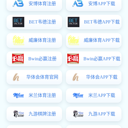
延伸阅读
6月22日奥地利阿根廷赛前首发解读
在足球世界的宏大叙事中，有些对决注定不会载入
史册，却总能在特定的...