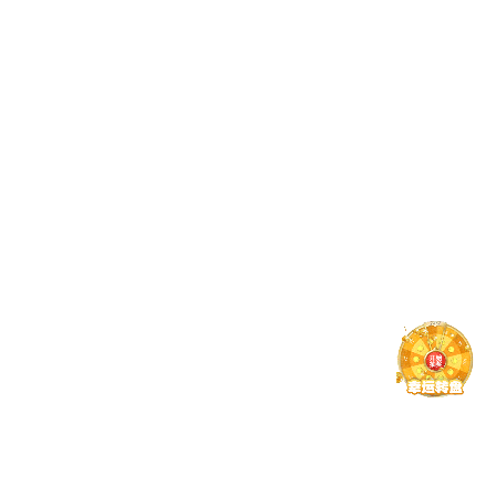
6月21日比利时vs伊朗赛程提醒
在世界杯的浩瀚星河中，每一场对决都是命运交织
的璀璨瞬间。当“欧...
2026-07-25
圣吉罗斯联合冲击欧冠淘汰赛时防线协防