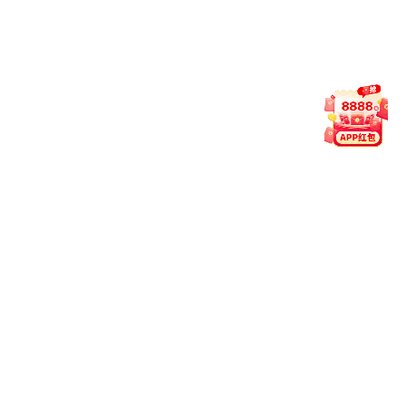
常见问题
条目 11
内线拉出禁区以后，突分体系为谁创造了机会 ·
用户常问
当现代足球的战术版图被高位逼抢与快速攻防转换切割
得支离破碎时，一个古老却又充满新意的战术命题悄然
浮出水面：当传统意义上的禁区支点——那位身高体壮
的中锋——主动放弃兵家必争的腹地，像一位叛逆的诗
人般游弋到禁区弧顶之外，原先固若金汤...
葡超比赛数据名单 — 详细说明
纽卡斯尔联对话利物浦，射门前最后一次触球值