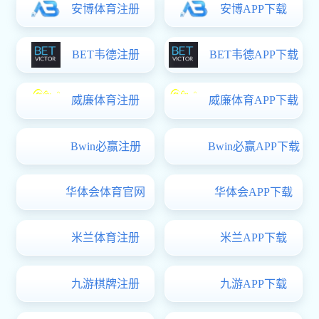
延伸阅读
内线拉出禁区以后，突分体系为谁创造了机
当现代足球的战术版图被高位逼抢与快速攻防转换
切割得支离破碎时...