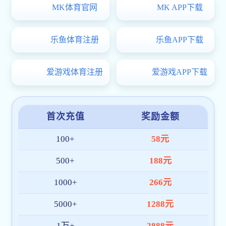
2026-08-07
葡超比赛数据名单
当欧洲五大联赛的喧嚣逐渐沉淀，葡萄牙超级联赛
（Primeira Liga）却以...
2026-08-07