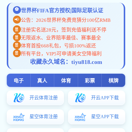
实时比分
乌兹别克斯坦法伊祖拉耶夫迎战葡萄
1
卡拉斯基利亚面对加纳防线能否制造
2
伊拉克队阿姆杰德对阵挪威射门选择
3
2026世界杯佛得角西班牙赛前比分观
4
哈兰德面对法国队防线能否送出助攻
5
2026世界杯荷兰瑞典赛前赔率分析
6
卡马文加面对挪威防线射门选择是否
7
必赢官方网站体育 可以设置流...
体育新闻
外援最佳阵容
足球与艺术