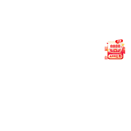
常见问题
条目 11
6月22日奥地利阿根廷赛前首发解读
在足球世界的宏大叙事中，有些对决注定不会载入史
册，却总能在特定的时空坐标里激起波澜。想象一下，
当潘帕斯雄鹰的探戈韵律遇上奥地利战车的铁血节奏，
这本该是两种足球哲学的碰撞。可现实却开了一个玩笑
——阿根廷与奥地利，两支本应分属...
【必赢BWIN真实庄闲游戏下载】世界杯库利巴
利对阵法国面对反击时的退防值得关注一对一防
守效果