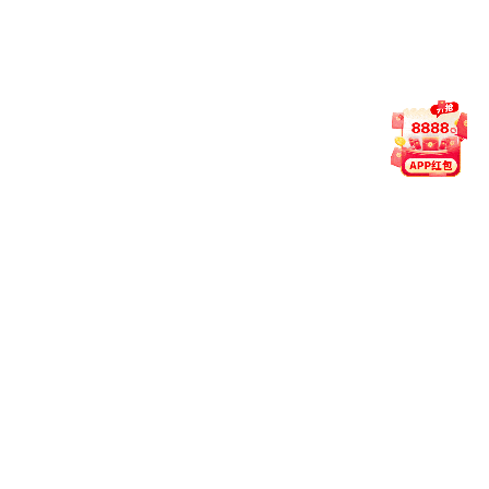
常见问题
条目 11
内线拉出禁区以后，突分体系为谁创造了机会 ·
用户常问
当现代足球的战术版图被高位逼抢与快速攻防转换切割
得支离破碎时，一个古老却又充满新意的战术命题悄然
浮出水面：当传统意义上的禁区支点——那位身高体壮
的中锋——主动放弃兵家必争的腹地，像一位叛逆的诗
人般游弋到禁区弧顶之外，原先固若金汤...
葡超比赛数据名单 — 详细说明
纽卡斯尔联对话利物浦，射门前最后一次触球值