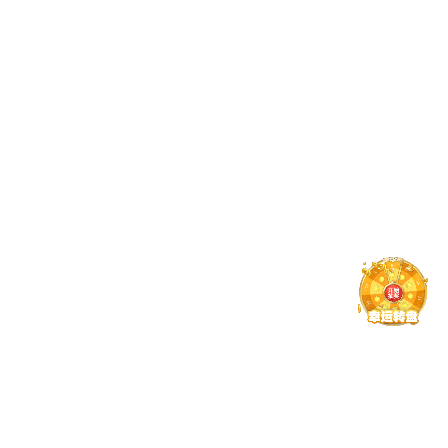
2026德甲人物：控制型中场重点看摆脱第一
当德甲联赛的节奏愈发如疾风骤雨，当高位逼抢成
为每支球队的默认战...
2026-08-07
足协杯核心依赖在领先后会暴露什么