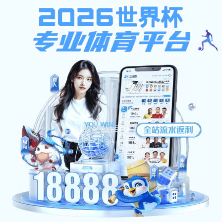
必赢BWIN真实庄闲游戏下载
· 观赛体验
私钥硬件存...
中英日韩阿…...
历史记录可导...
体育新闻
外援最佳阵容
足球与艺术
体育新闻资讯 #43842
[!--newstext--]
上一篇：
卡拉斯基利亚面对加纳防线能否制
下一篇：
下一篇：很抱歉没有了