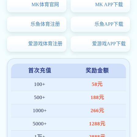
2026-07-26
世界杯库利巴利对阵法国面对反击时的退
世界杯的赛场上，瞬间的攻防转换往往决定了比赛
的走向。当塞内加尔...
2026-07-26