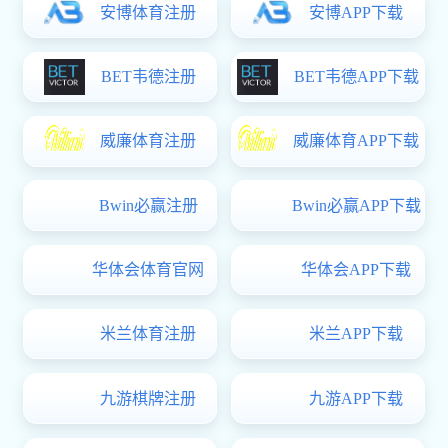
延伸阅读
6月22日奥地利阿根廷赛前首发解读
在足球世界的宏大叙事中，有些对决注定不会载入
史册，却总能在特定的...