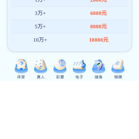
纽卡斯尔联对话利物浦，射门前最后一次触
当圣詹姆斯公园的聚光灯在夜色中亮起，一场英超
联赛的硬核对决便注...
2026-08-07