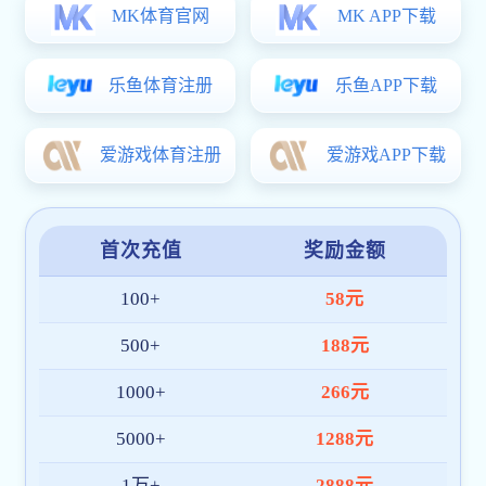
2026-08-07
葡超比赛数据名单
当欧洲五大联赛的喧嚣逐渐沉淀，葡萄牙超级联赛
（Primeira Liga）却以...
2026-08-07