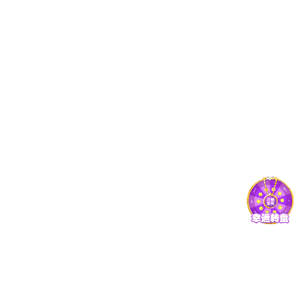
2026德甲人物：控制型中场重点看摆脱第一
当德甲联赛的节奏愈发如疾风骤雨，当高位逼抢成
为每支球队的默认战...
2026-08-07
足协杯核心依赖在领先后会暴露什么